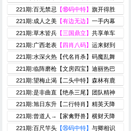
221期:百无禁忌
【⑱码中特】
旗开得胜
221期:成人之美
【有边无边】
一手内幕
221期:草木皆兵
【三国鼎立】
共享单车
221期:广西老表
【四肖八码】
运来财到
221期:水深火热
【代名肖杀】
码魔乱舞
221期:临阵磨枪
【
文房四宝
】
迪丽热巴
221期:望梅止渴
【二头中特】
森林有鹿
221期:是非曲直
【绝杀三尾】
团队精神
221期:旭日东升
【二行特肖】
精英天降
221期:曾道人→
【家禽野兽】
横财天降
221期:百尺竿头
【㉖码中特】
与卿相识