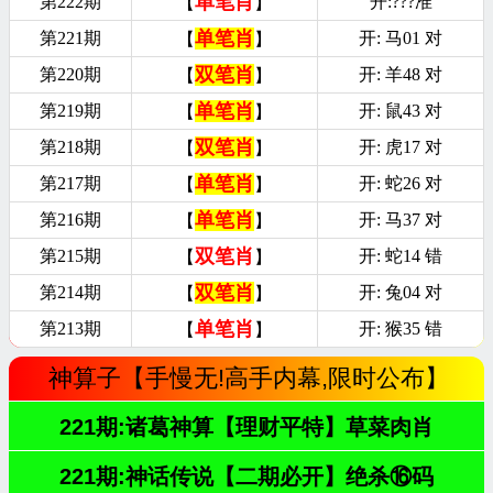
单
笔
肖
第222期
开:???准
【
】
单笔肖
第221期
开: 马01 对
【
】
双笔肖
第220期
开: 羊48 对
【
】
单笔肖
第219期
开: 鼠43 对
【
】
双笔肖
第218期
开: 虎17 对
【
】
单笔肖
第217期
开: 蛇26 对
【
】
单笔肖
第216期
开: 马37 对
【
】
双笔肖
第215期
开: 蛇14 错
【
】
双笔肖
第214期
开: 兔04 对
【
】
单笔肖
第213期
开: 猴35 错
【
】
神算子【手慢无!高手内幕,限时公布】
221期:诸葛神算
【理财平特】
草菜肉肖
221期:神话传说
【二期必开】
绝杀⑯码