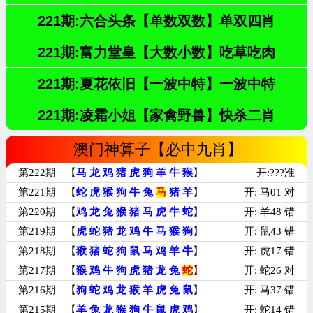
221期:六合头条
【单数双数】
单双四肖
221期:富力堂皇
【大数小数】
吃草吃肉
221期:夏花依旧
【一波中特】
一波中特
221期:凌霜小姐
【家禽野兽】
快杀二肖
澳门神算子【必中九肖】
第222期
【
马
龙
鸡
猪
虎
狗
羊
牛
猴
】
开:???准
第221期
【
蛇 虎 猴 狗 牛 兔
马
猪 羊
】
开: 马01 对
第220期
【
鸡 龙 兔 猴 猪 马 虎 牛 蛇
】
开: 羊48 错
第219期
【
虎 蛇 猪 龙 鸡 牛 马 猴 狗
】
开: 鼠43 错
第218期
【
猴 猪 蛇 狗 鼠 马 鸡 羊 牛
】
开: 虎17 错
第217期
【
猴 鸡 牛 狗 虎 猪 龙 兔
蛇
】
开: 蛇26 对
第216期
【
狗 蛇 鸡 龙 猴 羊 虎 兔 鼠
】
开: 马37 错
第215期
【
羊 兔 龙 猴 狗 牛 鼠 虎 鸡
】
开: 蛇14 错