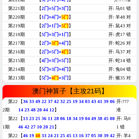
第221期
【
2门≡5门≡3门
】
开: 马01 错
第220期
【
1门≡4门≡
5门
】
开: 羊48 对
第219期
【
2门≡1门≡
5门
】
开: 鼠43 对
第218期
【
5门≡3门≡1门
】
开: 虎17 错
第217期
【
2门≡
3门
≡4门
】
开: 蛇26 对
第216期
【
2门≡5门≡
4门
】
开: 马37 对
第215期
【
4门≡3门≡5门
】
开: 蛇14 错
第214期
【
5门≡3门≡4门
】
开: 兔04 错
第213期
【
5门≡
4门
≡3门
】
开: 猴35 对
澳门神算子【主攻21码】
第22
【
3
6
3
3
4
9
2
2
3
7
4
2
3
2
2
5
1
9
3
4
0
3
4
3
4
1
3
9
0
6
开:???
2期
1
4
2
3
4
8
2
0
4
4
1
2
】
准
第22
【
13 23 25 36 11 28 06 18 34 19 04 49 38 45 08
开: 马0
1期
46 42 27 10 20 21
】
1 错
第22
【
46 19
48
33 24 21 25 45 13 16 37 05 30 39 42
开: 羊4