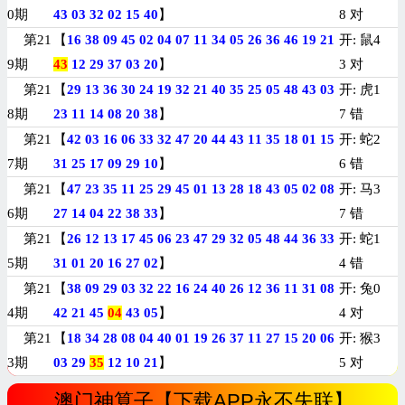
0期
43 03 32 02 15 40
】
8 对
第21
【
16 38 09 45 02 04 07 11 34 05 26 36 46 19 21
开: 鼠4
9期
43
12 29 37 03 20
】
3 对
第21
【
29 13 36 30 24 19 32 21 40 35 25 05 48 43 03
开: 虎1
8期
23 11 14 08 20 38
】
7 错
第21
【
42 03 16 06 33 32 47 20 44 43 11 35 18 01 15
开: 蛇2
7期
31 25 17 09 29 10
】
6 错
第21
【
47 23 35 11 25 29 45 01 13 28 18 43 05 02 08
开: 马3
6期
27 14 04 22 38 33
】
7 错
第21
【
26 12 13 17 45 06 23 47 29 32 05 48 44 36 33
开: 蛇1
5期
31 01 20 16 27 02
】
4 错
第21
【
38 09 29 03 32 22 16 24 40 26 12 36 11 31 08
开: 兔0
4期
42 21 45
04
43 05
】
4 对
第21
【
18 34 28 08 04 40 01 19 26 37 11 27 15 20 06
开: 猴3
3期
03 29
35
12 10 21
】
5 对
澳门神算子【下载APP永不失联】