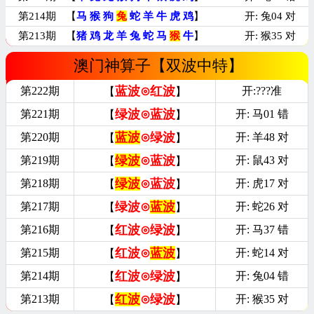
第214期
【
马 猴 狗
兔
蛇 羊 牛 虎 鸡
】
开: 兔04 对
第213期
【
猪 鸡 龙 羊 兔 蛇 马
猴
牛
】
开: 猴35 对
澳门神算子【双波中特】
蓝
波
⊙
红
波
第222期
开:???准
【
】
绿波⊙蓝波
第221期
开: 马01 错
【
】
蓝波
⊙绿波
第220期
开: 羊48 对
【
】
绿波
⊙蓝波
第219期
开: 鼠43 对
【
】
绿波
⊙蓝波
第218期
开: 虎17 对
【
】
绿波⊙
蓝波
第217期
开: 蛇26 对
【
】
红波⊙绿波
第216期
开: 马37 错
【
】
红波⊙
蓝波
第215期
开: 蛇14 对
【
】
红波⊙绿波
第214期
开: 兔04 错
【
】
红波
⊙绿波
第213期
开: 猴35 对
【
】