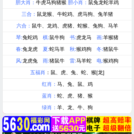
胆大肖：
牛虎马狗猪猴
胆小肖：
鼠兔龙蛇羊鸡
三合：
鼠龙猴、牛蛇鸡、虎马狗、兔羊猪
六合：
鼠牛、龙鸡、虎猪、蛇猴、兔狗、马羊
琴:
兔蛇鸡
棋:
鼠牛狗
书:
虎龙马
画:
羊猴猪
春:
兔龙虎
夏:
蛇马羊
秋:
猴鸡狗
冬:
猪鼠牛
风:
龙虎兔
雨:
猪鼠牛
雷:
马羊蛇
电:
猴鸡狗
五福肖
：鼠、虎、兔、蛇、猴[龙]
红肖：
马、兔、鼠、鸡
蓝肖：
蛇、虎、猪、猴
绿肖：
羊、龙、牛、狗