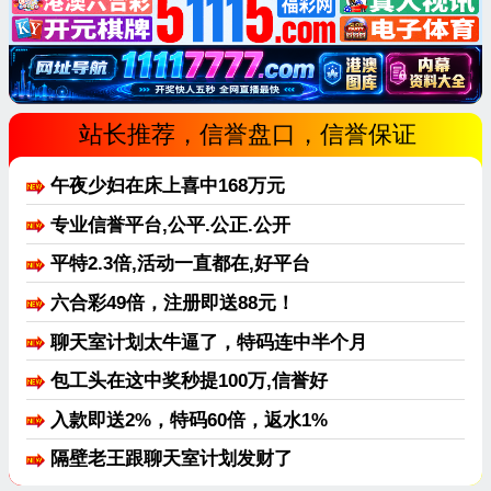
站长推荐，信誉盘口，信誉保证
午夜少妇在床上喜中168万元
专业信誉平台,公平.公正.公开
平特2.3倍,活动一直都在,好平台
六合彩49倍，注册即送88元！
聊天室计划太牛逼了，特码连中半个月
包工头在这中奖秒提100万,信誉好
入款即送2%，特码60倍，返水1%
隔壁老王跟聊天室计划发财了