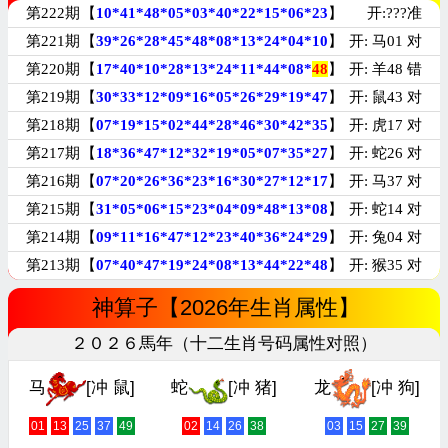
第222期
【
1
0
*
4
1
*
4
8
*
0
5
*
0
3
*
4
0
*
2
2
*
1
5
*
0
6
*
2
3
】
开:???准
第221期
【
39*26*28*45*48*08*13*24*04*10
】
开: 马01 对
第220期
【
17*40*10*28*13*24*11*44*08*
48
】
开: 羊48 错
第219期
【
30*33*12*09*16*05*26*29*19*47
】
开: 鼠43 对
第218期
【
07*19*15*02*44*28*46*30*42*35
】
开: 虎17 对
第217期
【
18*36*47*12*32*19*05*07*35*27
】
开: 蛇26 对
第216期
【
07*20*26*36*23*16*30*27*12*17
】
开: 马37 对
第215期
【
31*05*06*15*23*04*09*48*13*08
】
开: 蛇14 对
第214期
【
09*11*16*47*12*23*40*36*24*29
】
开: 兔04 对
第213期
【
07*40*47*19*24*08*13*44*22*48
】
开: 猴35 对
神算子【2026年生肖属性】
２０２６馬年（十二生肖号码属性对照）
马
[冲 鼠]
蛇
[冲 猪]
龙
[冲 狗]
01
13
25
37
49
02
14
26
38
03
15
27
39