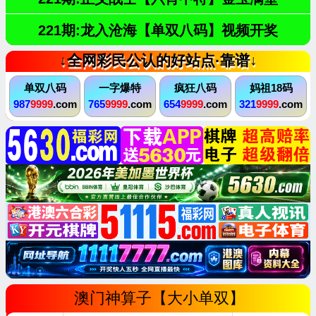
221期:龙入沧海
【单双八码】
视频开奖
↓全网彩民公认的好站点·靠谱↓
单双八码
一字爆特
疯狂八码
妈祖18码
987
9999
.com
765
9999
.com
654
9999
.com
321
9999
.com
澳门神算子【大小单双】